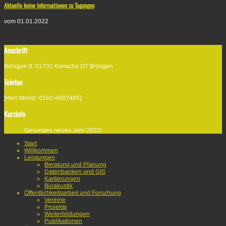
Aktuelle keine Informationen zu Tagungen
vom 01.01.2022
Anschrift
Brösgen 8, 01731 Kreischa OT Brösgen
Telefon
[Herr Moritz: 0162-4597485]
Kurzinfo
Gesundes neues Jahr 2022!
Start
Willkommen
Leistungen
Beratung und Planung
Datenbanken und GIS
Kartierungen
Bioakustik
Öffentlichkeitsarbeit und Forschung
Vereine
Projekte
Weiterbildungen
Publikationen