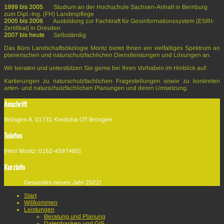
1999 bis 2005
Studium an der Hochschule Sachsen-Anhalt in Bernburg
zum Dipl.-Ing. (FH) Landespflege
2005 bis 2006
Ausbildung zur Fachkraft für Geoinformationssystem (ESRI-
Zertifikat) in Dresden
2007 bis heute
Selbständig
Das Büro
Landschaftsökologie Moritz bietet Ihnen ein vielfaltiges Spektrum an
planerischen und naturschutzfachlichen Dienstleistungen und Lösungen an.
Wir beraten und unterstützen Sie gerne bei Ihren Vorhaben im Hinblick auf:
Kartierungen zu naturschutzfachlichen Fragestellungen
sowie
zu konkreten
arten- und naturschutzfachlichen Planungen und deren Umsetzung.
Anschrift
Brösgen 8, 01731 Kreischa OT Brösgen
Telefon
[Herr Moritz: 0162-4597485]
Kurzinfo
Gesundes neues Jahr 2022!
Start
Willkommen
Leistungen
Beratung und Planung
Datenbanken und GIS